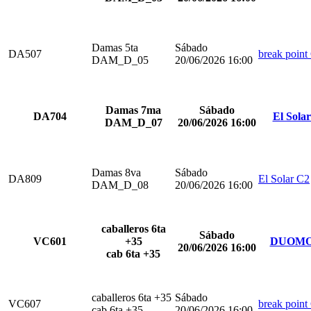
Damas 5ta
Sábado
DA507
break point
DAM_D_05
20/06/2026 16:00
Damas 7ma
Sábado
DA704
El Sola
DAM_D_07
20/06/2026 16:00
Damas 8va
Sábado
DA809
El Solar C2
DAM_D_08
20/06/2026 16:00
caballeros 6ta
Sábado
VC601
+35
DUOMO
20/06/2026 16:00
cab 6ta +35
caballeros 6ta +35
Sábado
VC607
break point
cab 6ta +35
20/06/2026 16:00