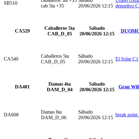
caballeros 5ta +35
Sábado
Urano comp
SB510
cab 5ta +35
20/06/2026 12:15
deportivo 
Caballeros 5ta
Sábado
CA529
DUOMO
CAB_D_05
20/06/2026 12:15
Caballeros 5ta
Sábado
CA540
El Solar C1
CAB_D_05
20/06/2026 12:15
Damas 4ta
Sábado
DA401
Gran Wil
DAM_D_04
20/06/2026 12:15
Damas 6ta
Sábado
DA608
break point
DAM_D_06
20/06/2026 12:15