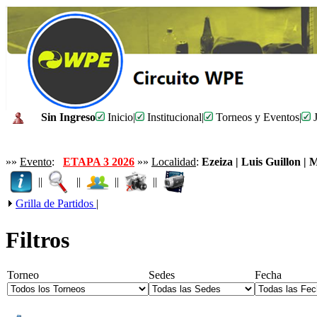
Sin Ingreso
Inicio
|
Institucional
|
Torneos y Eventos
|
J
»»
Evento
:
ETAPA 3 2026
»»
Localidad
:
Ezeiza | Luis Guillon |
||
||
||
||
Grilla de Partidos
|
Filtros
Torneo
Sedes
Fecha