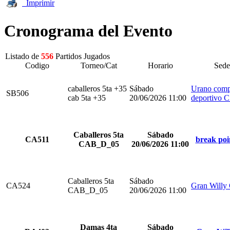
Imprimir
Cronograma del Evento
Listado de
556
Partidos Jugados
Codigo
Torneo/Cat
Horario
Sede
caballeros 5ta +35
Sábado
Urano comp
SB506
cab 5ta +35
20/06/2026 11:00
deportivo 
Caballeros 5ta
Sábado
CA511
break poi
CAB_D_05
20/06/2026 11:00
Caballeros 5ta
Sábado
CA524
Gran Willy
CAB_D_05
20/06/2026 11:00
Damas 4ta
Sábado