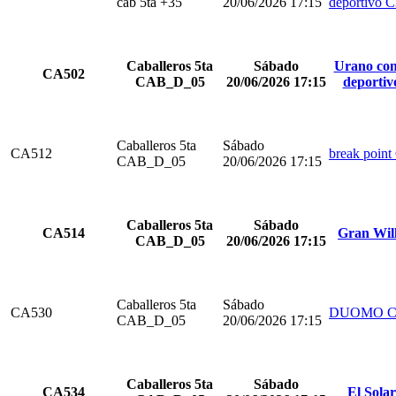
cab 5ta +35
20/06/2026 17:15
deportivo 
Caballeros 5ta
Sábado
Urano com
CA502
CAB_D_05
20/06/2026 17:15
deportiv
Caballeros 5ta
Sábado
CA512
break point
CAB_D_05
20/06/2026 17:15
Caballeros 5ta
Sábado
CA514
Gran Wil
CAB_D_05
20/06/2026 17:15
Caballeros 5ta
Sábado
CA530
DUOMO C
CAB_D_05
20/06/2026 17:15
Caballeros 5ta
Sábado
CA534
El Sola