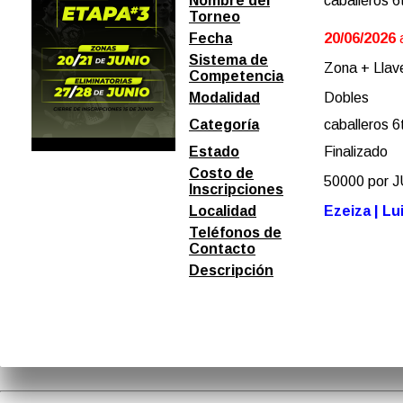
Nombre del
caballeros 6
Torneo
Fecha
20/06/2026
Sistema de
Zona + Llave
Competencia
Modalidad
Dobles
Categoría
caballeros 6
Estado
Finalizado
Costo de
50000 por
Inscripciones
Localidad
Ezeiza | Lu
Teléfonos de
Contacto
Descripción