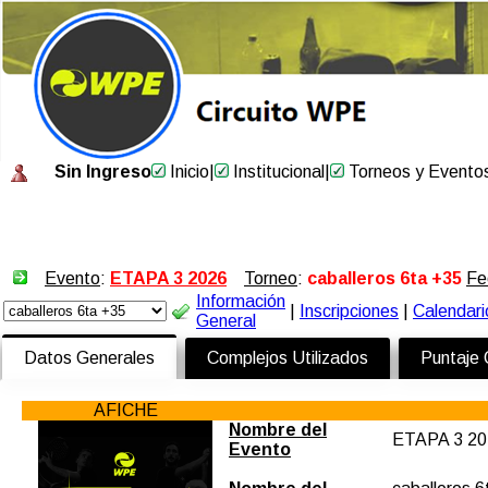
Sin Ingreso
Inicio
|
Institucional
|
Torneos y Evento
Evento
:
ETAPA 3 2026
Torneo
:
caballeros 6ta +35
Fe
Información
|
Inscripciones
|
Calendari
General
Datos Generales
Complejos Utilizados
Puntaje
AFICHE
Nombre del
ETAPA 3 20
Evento